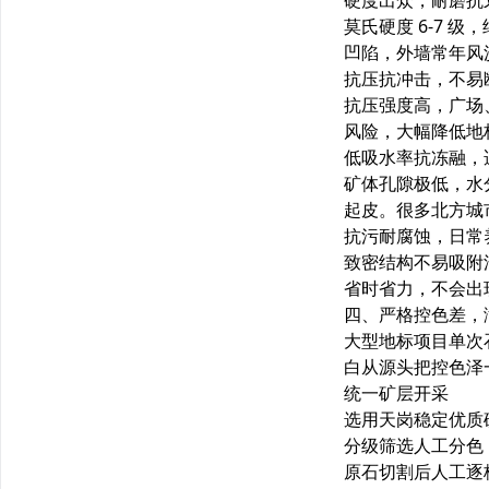
硬度出众，耐磨抗
莫氏硬度 6-7
凹陷，外墙常年风
抗压抗冲击，不易
抗压强度高，广场
风险，大幅降低地
低吸水率抗冻融，
矿体孔隙极低，水
起皮。很多北方城
抗污耐腐蚀，日常
致密结构不易吸附
省时省力，不会出
四、严格控色差，
大型地标项目单次
白从源头把控色泽
统一矿层开采
选用天岗稳定优质
分级筛选人工分色
原石切割后人工逐