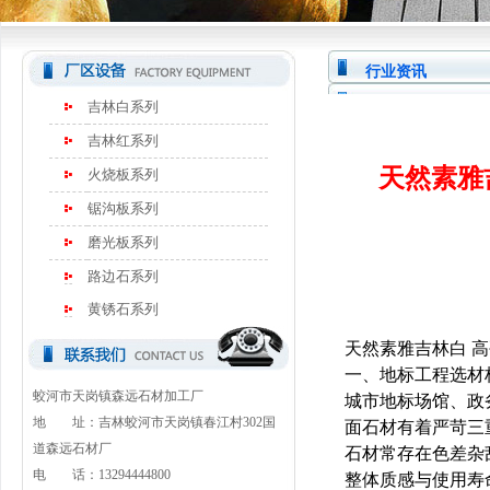
行业资讯
吉林白系列
吉林红系列
天然素雅
火烧板系列
锯沟板系列
磨光板系列
路边石系列
黄锈石系列
天然素雅吉林白 
一、地标工程选材
蛟河市天岗镇森远石材加工厂
城市地标场馆、政
地 址：吉林蛟河市天岗镇春江村302国
面石材有着严苛三
道森远石材厂
石材常存在色差杂
电 话：13294444800
整体质感与使用寿