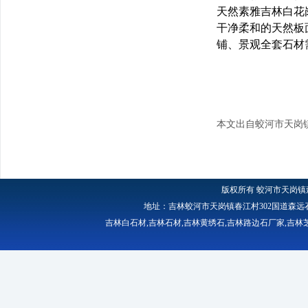
天然素雅吉林白花
干净柔和的天然板
铺、景观全套石材
本文出自蛟河市天岗
版权所有
蛟河市天岗镇
地址：吉林蛟河市天岗镇春江村302国道森远石材厂 
吉林白石材
,
吉林石材
,
吉林黄绣石
,
吉林路边石厂家
,
吉林