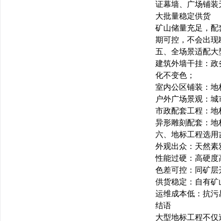
证幕墙、广场铺装
大批量稳定供货
矿山储量充足，配
期可控，不会出现
五、全场景适配大
建筑外墙干挂
：政
化不变色；
室内公区铺装
：地
户外广场景观
：城
市政配套工程
：地
异形雕刻配套
：地
六、地标工程选用
外观出众
：天然素
性能过硬
：高硬度
色差可控
：同矿层
供货稳定
：自有矿
运维成本低
：抗污
结语
大型地标工程不仅