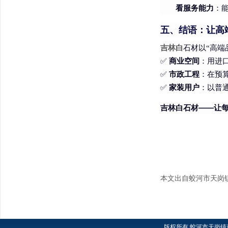
看服务能力
：
五、结语：让高
吉林白
石材以“高端
商业空间
✅
：用进口
市政工程
✅
：在预
家装用户
✅
：以普
吉林白石材——让
本文出自蛟河市天岗
版权所有
蛟河市天岗镇