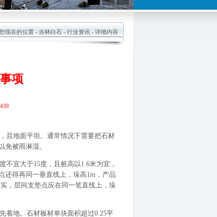
现在的位置 -
吉林白石
-
行业资讯
- 详细内容
事项
439
，且地面平坦。通常情况下需要把石材
以免被雨淋湿。
宜大于15度，且桩高以1.6米为宜，
点还得再同一垂直线上，垛高1m，产品
坚实，层间支垫点应在同一笔直线上，垛
着地。石材板材单块面积超过0.25平