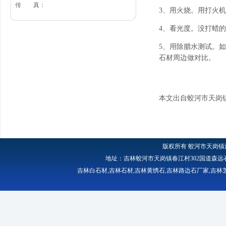
传 真：
3、用火烧。用打火
4、看光度。没打蜡
5、用除腊水测试。
石材周边做对比。
本文出自蛟河市天岗
版权所有
蛟河市天岗镇
地址：吉林蛟河市天岗镇春江村302国道森远石材厂 
吉林白石材
,
吉林石材
,
吉林黄绣石
,
吉林路边石厂家
,
吉林