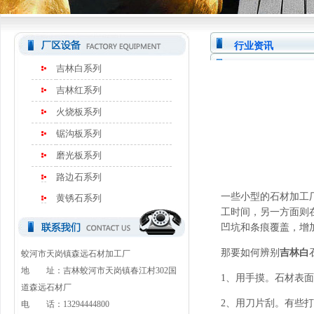
行业资讯
吉林白系列
吉林红系列
火烧板系列
锯沟板系列
磨光板系列
路边石系列
一些小型的石材加工
黄锈石系列
工时间，另一方面则
凹坑和条痕覆盖，增
那要如何辨别
吉林白
蛟河市天岗镇森远石材加工厂
地 址：吉林蛟河市天岗镇春江村302国
1、用手摸。石材表
道森远石材厂
2、用刀片刮。有些
电 话：13294444800