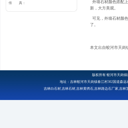
外墙石材颜色搭配上
传 真：
新，大方美观。
可见，外墙石材颜色
了。
本文出自蛟河市天岗
版权所有
蛟河市天岗镇
地址：吉林蛟河市天岗镇春江村302国道森远石材厂 
吉林白石材
,
吉林石材
,
吉林黄绣石
,
吉林路边石厂家
,
吉林