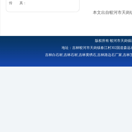
传 真：
本文出自蛟河市天岗
版权所有
蛟河市天岗镇
地址：吉林蛟河市天岗镇春江村302国道森远石材厂 
吉林白石材
,
吉林石材
,
吉林黄绣石
,
吉林路边石厂家
,
吉林