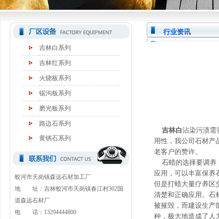
行业资讯
吉林白系列
吉林红系列
火烧板系列
锯沟板系列
磨光板系列
路边石系列
吉林白
沾染污渍需
黄锈石系列
用性，我公司石材产
老客户的赞许。
石蜡的选择要调养，
应用，可以丰富保养
蛟河市天岗镇森远石材加工厂
但是打蜡大量疗养区
地 址：吉林蛟河市天岗镇春江村302国
清楚和正确应用。石
道森远石材厂
被摧毁，而建设生产
电 话：13294444800
种，极大地造成了人