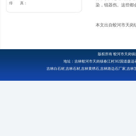
传 真：
染，锐器伤。这些都
本文出自蛟河市天岗
版权所有
蛟河市天岗镇
地址：吉林蛟河市天岗镇春江村302国道森远石材厂 
吉林白石材
,
吉林石材
,
吉林黄绣石
,
吉林路边石厂家
,
吉林