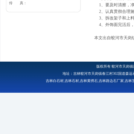
传 真：
1、要及时清擦，净
2、认真贯彻合理施
3、拆改架子和上料
4、外饰面完活后，
本文出自蛟河市天岗
版权所有
蛟河市天岗镇
地址：吉林蛟河市天岗镇春江村302国道森远石材厂 
吉林白石材
,
吉林石材
,
吉林黄绣石
,
吉林路边石厂家
,
吉林