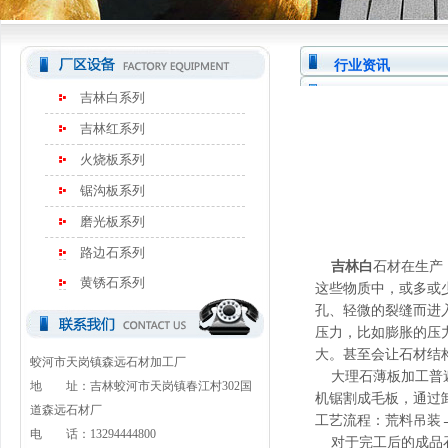
行业资讯
吉林白系列
吉林红系列
火烧板系列
锯沟板系列
磨光板系列
路边石系列
吉林白
石材在生产
黄锈石系列
这些物质中，或多或
孔、轻微的裂缝而进
压力，比如膨胀的压
大。甚至会让石材结
蛟河市天岗镇森远石材加工厂
大理石薄板加工普遍
地 址：吉林蛟河市天岗镇春江村302国
机锯割成毛板，通过
道森远石材厂
工艺流程：荒料吊装
电 话：13294444800
对于完工后的成品石