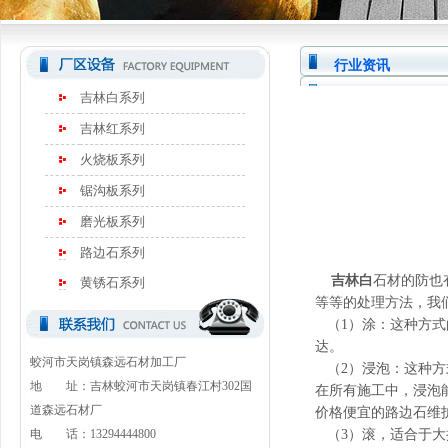
行业资讯
吉林白系列
吉林红系列
火烧板系列
锯沟板系列
磨光板系列
路边石系列
吉林白
石材的防也
黄锈石系列
等等的处理方法，我
（1）涂：这种方式
达。
蛟河市天岗镇森远石材加工厂
（2）浸泡：这种方
地 址：吉林蛟河市天岗镇春江村302国
在所有施工中，浸泡
道森远石材厂
价格便宜的路边石维护剂
电 话：13294444800
（3）滚，适合于大