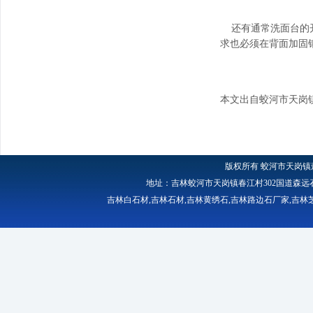
还有通常洗面台的开
求也必须在背面加固
本文出自蛟河市天岗
版权所有
蛟河市天岗镇
地址：吉林蛟河市天岗镇春江村302国道森远石材厂 
吉林白石材
,
吉林石材
,
吉林黄绣石
,
吉林路边石厂家
,
吉林