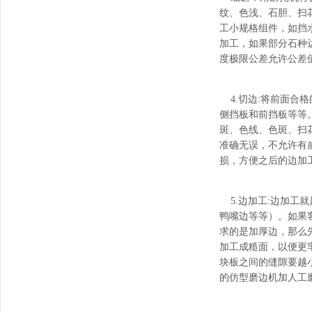
纹、色浅、石胆、扫
工小规格组件，如挡
加工，如果部分石种
度极限公差允许公差
4.切边:将前面合格
侧挡板和前挡板等等
斑、色线、色斑、扫
准确无误，不允许有
损，方便之后的边加
5.边加工:边加工
鸭嘴边等等）。如果
求的是加厚边，那么
加工成糙面，以便更
块板之间的缝隙要越小
的仿型磨边机加人工