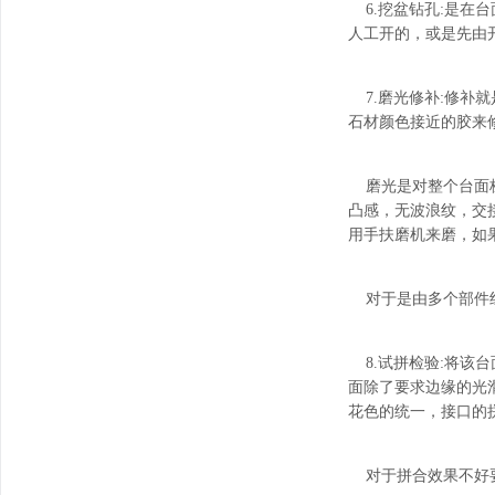
6.挖盆钻孔:是在
人工开的，或是先由
7.磨光修补:修补
石材颜色接近的胶来
磨光是对整个台面板
凸感，无波浪纹，交
用手扶磨机来磨，如
对于是由多个部件组
8.试拼检验:将该
面除了要求边缘的光
花色的统一，接口的
对于拼合效果不好要