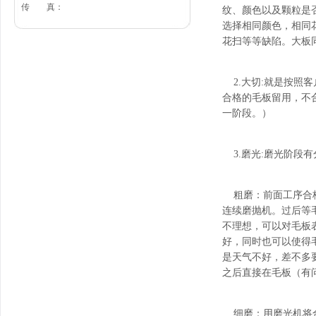
传 真：
纹、颜色以及颗粒是
选择相同颜色，相同
花扫等等缺陷。大板
2.大切:就是按照
合格的毛板留用，不
一阶段。）
3.磨光:磨光阶段
粗磨：前面工序合格
连续磨抛机。过后等
不理想，可以对毛板
好，同时也可以使得
是天气不好，差不多
之后直接在毛板（有
细磨：用磨光机将合