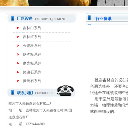
行业资讯
吉林白系列
吉林红系列
火烧板系列
锯沟板系列
磨光板系列
路边石系列
挑选
吉林白
的必知
黄锈石系列
色调选择外，还要考
很适合在建筑装饰中
用于室外建筑物装饰
蛟河市天岗镇森远石材加工厂
力强，物理性质和化
地 址：吉林蛟河市天岗镇春江村302国
林白来铺设的。
道森远石材厂
电 话：13294444800