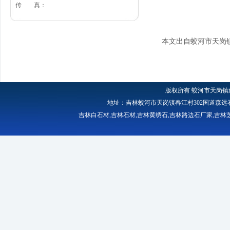
传 真：
本文出自蛟河市天岗
版权所有
蛟河市天岗镇
地址：吉林蛟河市天岗镇春江村302国道森远石材厂 
吉林白石材
,
吉林石材
,
吉林黄绣石
,
吉林路边石厂家
,
吉林