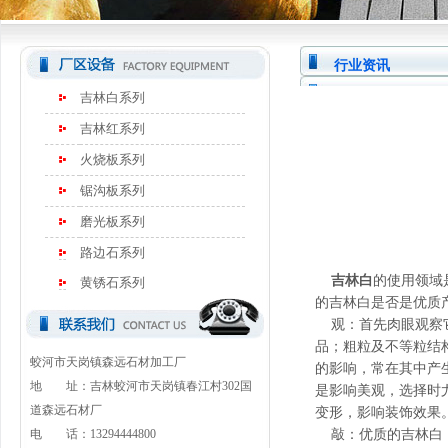
行业资讯
吉林白系列
吉林红系列
火烧板系列
锯沟板系列
磨光板系列
路边石系列
吉林白
的使用领域
黄锈石系列
的吉林白是否是优质
观：首先肉眼观察它
品；粗粒及不等粒结
蛟河市天岗镇森远石材加工厂
的影响，常在其中产
地 址：吉林蛟河市天岗镇春江村302国
是影响美观，选择时
道森远石材厂
变形，影响装饰效果
电 话：13294444800
敲：优质的吉林白，