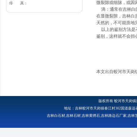
微裂隙或细脉，或因
传 真：
滴：通常在吉林白的
在显微裂隙，吉林白
天然的，不可能质地
以上的鉴别方法是不
鉴别，这样就不会担
本文出自蛟河市天岗
版权所有
蛟河市天岗镇
地址：吉林蛟河市天岗镇春江村302国道森远石材厂 
吉林白石材
,
吉林石材
,
吉林黄绣石
,
吉林路边石厂家
,
吉林