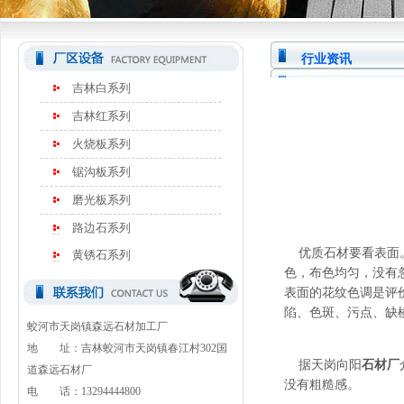
行业资讯
吉林白系列
吉林红系列
火烧板系列
锯沟板系列
磨光板系列
路边石系列
优质石材要看表面。
黄锈石系列
色，布色均匀，没有
表面的花纹色调是评
陷、色斑、污点、缺
蛟河市天岗镇森远石材加工厂
地 址：吉林蛟河市天岗镇春江村302国
据天岗向阳
石材厂
道森远石材厂
没有粗糙感。
电 话：13294444800