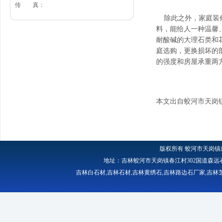
传 真：
除此之外，家庭装修
料，能给人一种温馨
耐酸碱的大理石类和
庭选购，更换损坏的
的强度和房屋承重两
本文出自蛟河市天岗
版权所有
蛟河市天岗镇
地址：吉林蛟河市天岗镇春江村302国道森远石材厂 
吉林白石材
,
吉林石材
,
吉林黄绣石
,
吉林路边石厂家
,
吉林