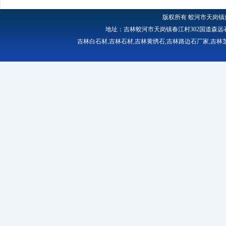
版权所有
蛟河市天岗镇
地址：吉林蛟河市天岗镇春江村302国道森远石材厂 
吉林白石材
,
吉林石材
,
吉林黄绣石
,
吉林路边石厂家
,
吉林