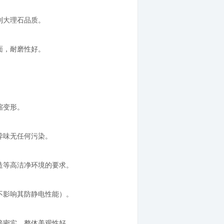
到大理石品质。
面，耐磨性好。
缩变形。
异味无任何污染。
造等高洁净环境的要求。
不影响其防静电性能）。
接密实，整体美观性好。