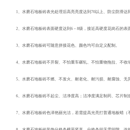
1、水磨石地板砖表光处理后高亮亮度达到70以上、防尘防滑达
2、水磨石地板砖表面硬度达到6－8级，接近高硬度花岗石的表
3、水磨石地板砖可随意拼接花色、颜色均可自定义配制。
4、水磨石地板砖不开裂、不怕重车碾轧、不怕重物拖拉、不收
5、水磨石地板砖不燃、不发火、耐老化、耐污损、耐腐蚀、无
6、水磨石地板砖不起尘、洁净度高；洁净度满足制药、芯片制
7、水磨石地板砖色泽艳丽光洁，若需提高光亮打普通地板蜡（
8、水磨石地板砖装饰分格条横平竖直，分格条间无需间隙，连