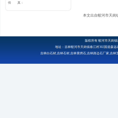
传 真：
本文出自蛟河市天岗
版权所有
蛟河市天岗镇
地址：吉林蛟河市天岗镇春江村302国道森远石材厂 
吉林白石材
,
吉林石材
,
吉林黄绣石
,
吉林路边石厂家
,
吉林