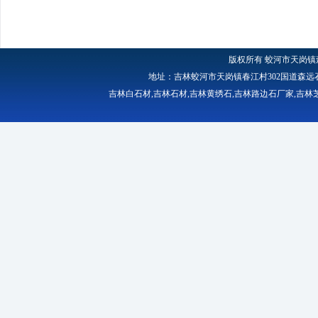
版权所有
蛟河市天岗镇
地址：吉林蛟河市天岗镇春江村302国道森远石材厂 
吉林白石材
,
吉林石材
,
吉林黄绣石
,
吉林路边石厂家
,
吉林