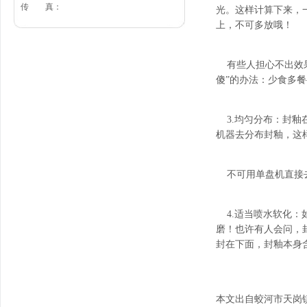
传 真：
光。这样计算下来，
上，不可多放哦！
有些人担心不出效果
傻”的办法：少食多
3.均匀分布：封釉
机器去分布封釉，这
不可用单盘机直接去
4.适当喷水软化：
磨！也许有人会问，
封在下面，封釉本身
本文出自蛟河市天岗