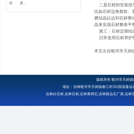
传 真：
二是石材的安装技巧
比如石材边角裂纹、
磨结晶以达到石材整
晶来实现石材整体平
第三：石材定期结
日常使用石材养护剂
本文出自蛟河市天岗
版权所有
蛟河市天岗镇
地址：吉林蛟河市天岗镇春江村302国道森远石材厂 
吉林白石材
,
吉林石材
,
吉林黄绣石
,
吉林路边石厂家
,
吉林