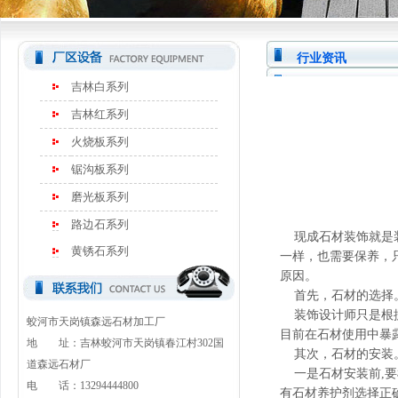
行业资讯
吉林白系列
吉林红系列
火烧板系列
锯沟板系列
磨光板系列
路边石系列
现成石材装饰就是装
黄锈石系列
一样，也需要保养，
原因。
首先，石材的选择
装饰设计师只是根据
蛟河市天岗镇森远石材加工厂
目前在石材使用中暴
地 址：吉林蛟河市天岗镇春江村302国
其次，石材的安装
道森远石材厂
一是石材安装前,要
电 话：13294444800
有石材养护剂选择正