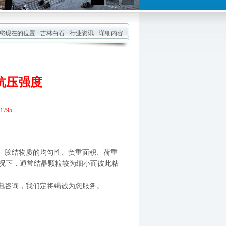
现在的位置 -
吉林白石
-
行业资讯
- 详细内容
抗压强度
795
、胶结物质的均匀性、负重面积、荷
重
况下，通常结晶颗粒较为细小而彼
此粘
电咨询，我们定将竭诚为您服务。