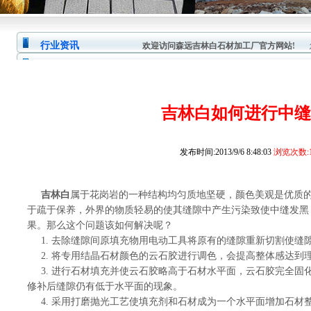
行业资讯
欢迎访问森远吉林白石材加工厂官方网站!
您
吉林白如何进行中缝
发布时间:2013/9/6 8:48:03
浏览次数:1
吉林白
属于花岗岩的一种结构均匀质地坚硬，颜色美观是优质
于疏于保养，外界的物质轻易的使其缝隙中产生污染致使中缝发
黑
果。那么这个问题该如何解决呢？
1. 去除缝隙间原填充物用电动工具将原有的缝隙重新切割使缝
2. 将专用结晶石材颜色的云石胶进行调色，会提高整体感达到
3. 进行石材填充并使云石胶略高于石材水平面，云石胶完全固
修补后缝隙仍有低于水平面的现象。
4. 采用打磨抛光工艺使填充剂和石材成为一个水平面增加石材