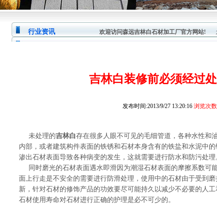
行业资讯
欢迎访问森远吉林白石材加工厂官方网站!
您
吉林白装修前必须经过处
发布时间:2013/9/27 13:20:16
浏览次数:
未处理的
吉林白
存在很多人眼不可见的毛细管道，各种水性和
内部，或者建筑构件表面的铁锈和石材本身含有的铁盐和水泥中
的
渗出石材表面导致各种病变的发生，这就需
要进行防水和防污处理
同时磨光的石材表面遇水即滑因为潮湿石材表面的摩擦系数可能低
面上行走是不安全的需要进行防滑处理，使用中的石材由于受到
磨
新，针对石材的修饰产品的功效要尽可能持久
以减少不必要的人工
石材使用寿命对石材进行
正确的护理是必不可少的。