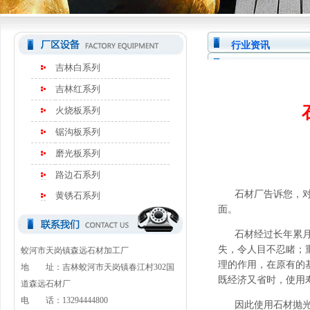
行业资讯
吉林白系列
吉林红系列
火烧板系列
锯沟板系列
磨光板系列
路边石系列
石材厂
告诉您，
黄锈石系列
面。
石材经过长年累月的
失，令人目不忍睹；
蛟河市天岗镇森远石材加工厂
理的作用，在
原有的
地 址：吉林蛟河市天岗镇春江村302国
既经济又省时，使用
道森远石材厂
电 话：13294444800
因此使用石材抛光这