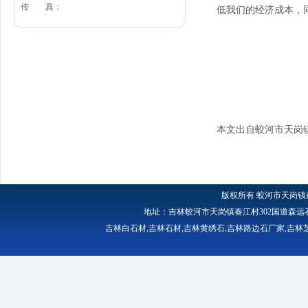
传 真：
低我们的经济成本，
本文出自蛟河市天岗
版权所有
蛟河市天岗镇
地址：吉林蛟河市天岗镇春江村302国道森远石材厂 
吉林白石材
,
吉林石材
,
吉林黄绣石
,
吉林路边石厂家
,
吉林