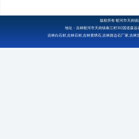
版权所有
蛟河市天岗镇
地址：吉林蛟河市天岗镇春江村302国道森远石材厂 
吉林白石材
,
吉林石材
,
吉林黄绣石
,
吉林路边石厂家
,
吉林