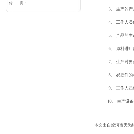
传 真：
3、 生产的产品
4、 工作人员保
5、 产品的生产
6、 原料进厂需
7、 生产时要合
8、 易损件的领
9、 工作人员要
10、 生产设备及
本文出自蛟河市天岗