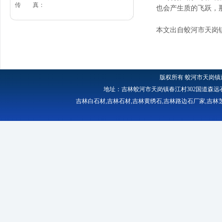
传 真：
也会产生质的飞跃，
本文出自蛟河市天岗
版权所有
蛟河市天岗镇
地址：吉林蛟河市天岗镇春江村302国道森远石材厂 
吉林白石材
,
吉林石材
,
吉林黄绣石
,
吉林路边石厂家
,
吉林