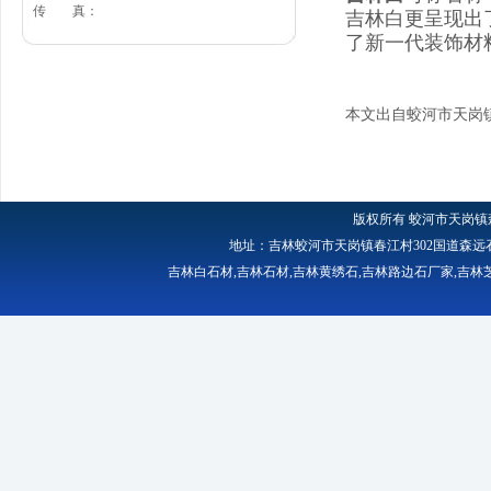
传 真：
吉林白更呈现出
了新一代装饰材
本文出自蛟河市天岗
版权所有
蛟河市天岗镇
地址：吉林蛟河市天岗镇春江村302国道森远石材厂 
吉林白石材
,
吉林石材
,
吉林黄绣石
,
吉林路边石厂家
,
吉林