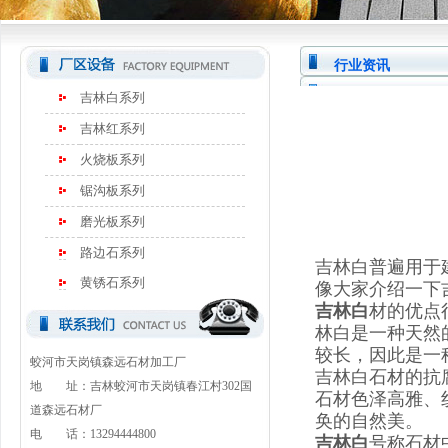
行业资讯
吉林白系列
吉林红系列
火烧板系列
锯沟板系列
磨光板系列
路边石系列
吉林白普遍用于
黄锈石系列
像大家介绍一下
吉林白
材的优点
林白是一种天然
较长，因此是一
蛟河市天岗镇森远石材加工厂
吉林白石材的抗
地 址：吉林蛟河市天岗镇春江村302国
石材色泽高雅、
道森远石材厂
奂的自然美。
电 话：13294444800
吉林白
号称石材