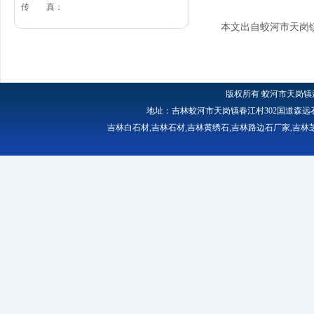
传 真：
本文出自蛟河市天岗
版权所有
蛟河市天岗镇
地址：吉林蛟河市天岗镇春江村302国道森远石材厂 
吉林白石材
,
吉林石材
,
吉林黄绣石
,
吉林路边石厂家
,
吉林