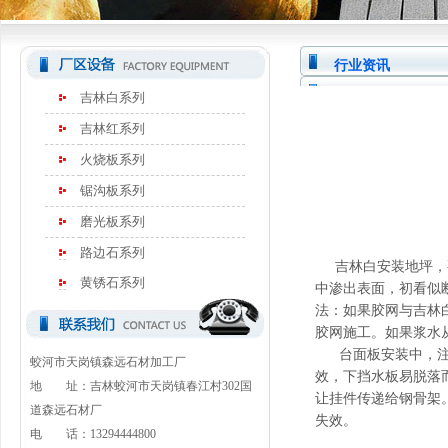
行业资讯
吉林白系列
吉林红系列
火烧板系列
锯沟板系列
磨光板系列
路边石系列
吉林白安装地坪，要
黄锈石系列
中渗出表面，初看似
法：如果胶网与吉林
胶网施工。如果浆水
台面板安装中，注意
蛟河市天岗镇森远石材加工厂
效，下挡水板易脱落
地 址：吉林蛟河市天岗镇春江村302国
让挂件传递给钢骨架
道森远石材厂
失效。
电 话：13294444800