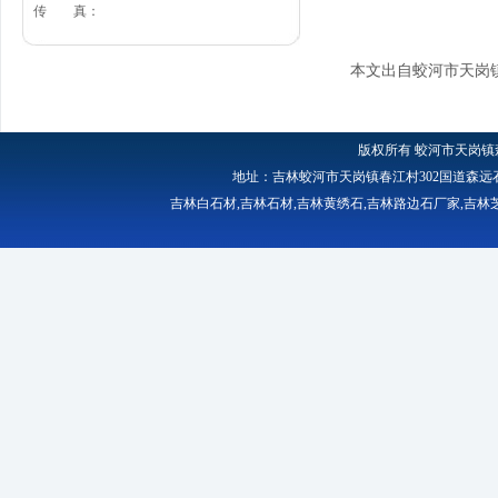
传 真：
本文出自蛟河市天岗
版权所有
蛟河市天岗镇
地址：吉林蛟河市天岗镇春江村302国道森远石材厂 
吉林白石材
,
吉林石材
,
吉林黄绣石
,
吉林路边石厂家
,
吉林