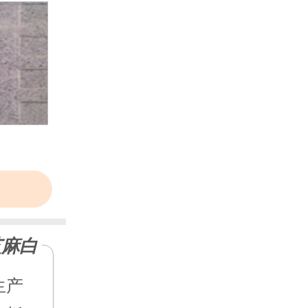
芝麻白
更多+
生产