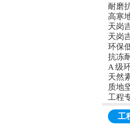
耐磨抗
高寒地
天岗吉
天岗
环保低
抗冻耐
A 级
天然素
质地坚
工程专
工