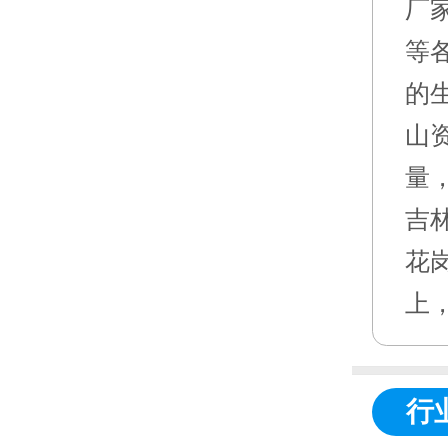
厂
等
的
山
量
吉
花
上
行