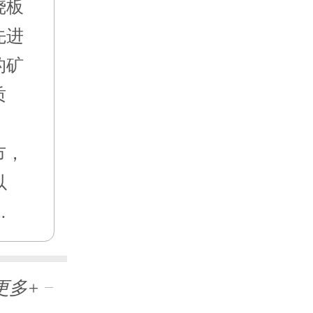
烧板
先进
的矿
质
市，
以
…
更多+